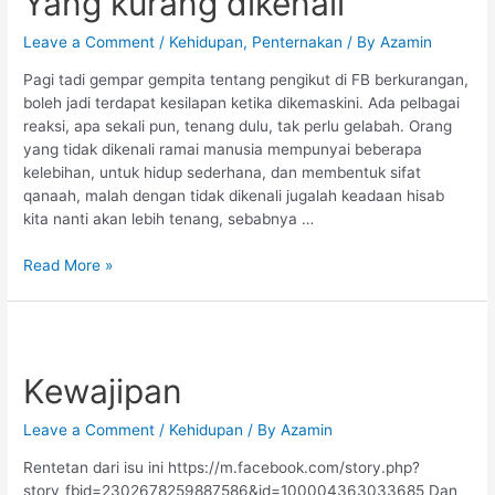
Yang kurang dikenali
Leave a Comment
/
Kehidupan
,
Penternakan
/ By
Azamin
Pagi tadi gempar gempita tentang pengikut di FB berkurangan,
boleh jadi terdapat kesilapan ketika dikemaskini. Ada pelbagai
reaksi, apa sekali pun, tenang dulu, tak perlu gelabah. Orang
yang tidak dikenali ramai manusia mempunyai beberapa
kelebihan, untuk hidup sederhana, dan membentuk sifat
qanaah, malah dengan tidak dikenali jugalah keadaan hisab
kita nanti akan lebih tenang, sebabnya …
Read More »
Kewajipan
Kewajipan
Leave a Comment
/
Kehidupan
/ By
Azamin
Rentetan dari isu ini https://m.facebook.com/story.php?
story_fbid=2302678259887586&id=100004363033685 Dan