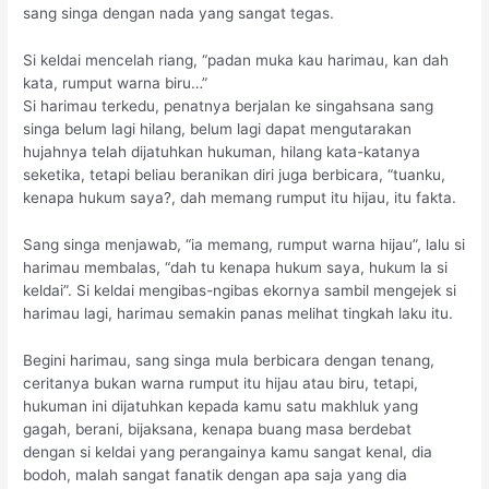
sang singa dengan nada yang sangat tegas.
Si keldai mencelah riang, “padan muka kau harimau, kan dah
kata, rumput warna biru…”
Si harimau terkedu, penatnya berjalan ke singahsana sang
singa belum lagi hilang, belum lagi dapat mengutarakan
hujahnya telah dijatuhkan hukuman, hilang kata-katanya
seketika, tetapi beliau beranikan diri juga berbicara, “tuanku,
kenapa hukum saya?, dah memang rumput itu hijau, itu fakta.
Sang singa menjawab, “ia memang, rumput warna hijau”, lalu si
harimau membalas, “dah tu kenapa hukum saya, hukum la si
keldai”. Si keldai mengibas-ngibas ekornya sambil mengejek si
harimau lagi, harimau semakin panas melihat tingkah laku itu.
Begini harimau, sang singa mula berbicara dengan tenang,
ceritanya bukan warna rumput itu hijau atau biru, tetapi,
hukuman ini dijatuhkan kepada kamu satu makhluk yang
gagah, berani, bijaksana, kenapa buang masa berdebat
dengan si keldai yang perangainya kamu sangat kenal, dia
bodoh, malah sangat fanatik dengan apa saja yang dia