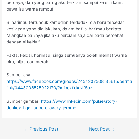
percaya, dan yang paling aku terkilan, sampai ke sini kamu
bawa isu warna rumput.
Si harimau tertunduk kemudian terduduk, dia baru tersedar
kesilapan yang dia lakukan, dalam hati si harimau berkata
“alangkah baiknya jika aku berdiam saja daripada berdebat
dengan si keldai”
Fakta: keldai, harimau, singa semuanya boleh melihat warna
biru, hijau dan merah.
Sumber asal:
https://www.facebook.com/groups/2454207508135615/perma
link/3443008525922170/?mibextid=Nif5oz
Sumber gambar:
https://www.linkedin.com/pulse/story-
donkey-tiger-agboro-avery-jerome
←
Previous Post
Next Post
→