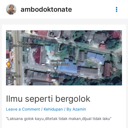
Skip
Post
Main
ambodoktonate
to
navigation
content
Men
Ilmu seperti bergolok
Leave a Comment
/
Kehidupan
/ By
Azamin
“Laksana golok kayu,ditetak tidak makan,dijual tidak laku”