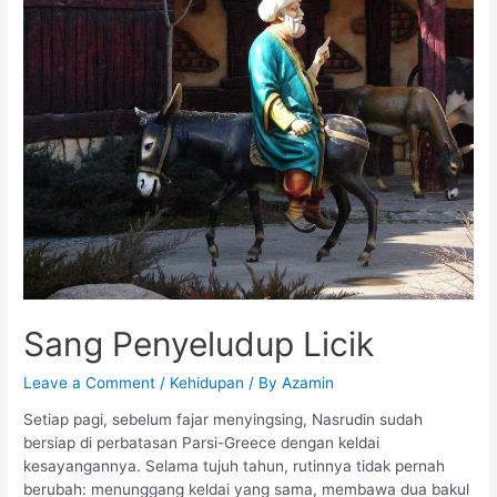
Licik
Sang Penyeludup Licik
Leave a Comment
/
Kehidupan
/ By
Azamin
Setiap pagi, sebelum fajar menyingsing, Nasrudin sudah
bersiap di perbatasan Parsi-Greece dengan keldai
kesayangannya. Selama tujuh tahun, rutinnya tidak pernah
berubah: menunggang keldai yang sama, membawa dua bakul