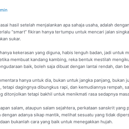
amin
asai hasil setelah menjalankan apa sahaja usaha, adalah deng
erlalu “smart” fikiran hanya tertumpu untuk mencari jalan sing
kan sukar.
hanya kekerasan yang diguna, habis lenguh badan, jadi untuk 
a ketika membuat kandang kambing, reka bentuk mestilah mengik
 pengudaraan baik, boleh saja dibuat dengan lantai rendah, dan 
sementara hanya untuk dia, bukan untuk jangka panjang, bukan 
tetapi dagingnya dibungkus rapi, dan kemudiannya rempah, santa
ng ditonjolkan tetapi bakhil untuk menikmati rasa sedapnya mas
pan salam, ataupun salam sejahtera, perkataan sanskrit yang
na dengan adanya sikap mantik, melihat sesuatu yang tidak dipe
adaan bukanlah cara yang baik untuk menegakkan hujah.