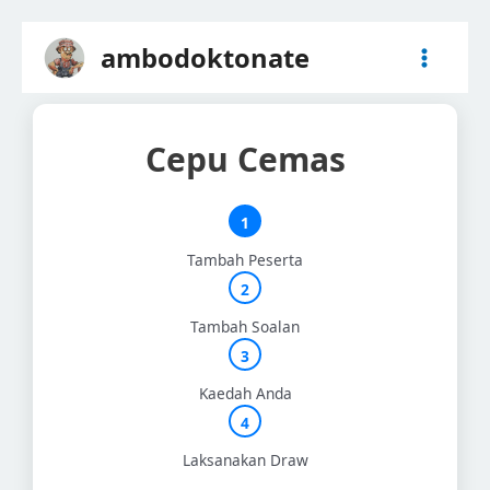
Skip
to
Main
ambodoktonate
content
Menu
Cepu Cemas
Tambah Peserta
Tambah Soalan
Kaedah Anda
Laksanakan Draw